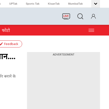
k
UPTak
Sports Tak
KisanTak
MumbaiTak
LIVE
फोटो
Feedback
न....
ADVERTISEMENT
भर बनाने के