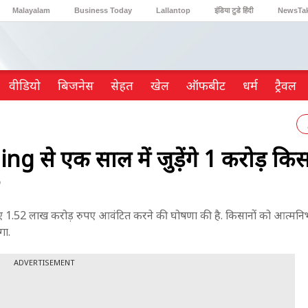
Malayalam
Business Today
Lallantop
इंडिया टुडे हिंदी
NewsTa
Reader’s Digest
Astro Tak
Gaming
वीडियो
ब‍िजनेस
सेहत
खेल
ऑफबीट
धर्म
ट्रैवल
े एक साल में जुड़ेंगे 1 करोड़ किसा
के लिए 1.52 लाख करोड़ रुपए आवंटित करने की घोषणा की है. किसानों को आत्मनिर्
गा.
ADVERTISEMENT