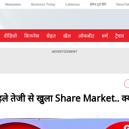
Malayalam
Business Today
Lallantop
इंडिया टुडे हिंदी
NewsTa
Reader’s Digest
Astro Tak
Gaming
वीडियो
ब‍िजनेस
सेहत
खेल
ऑफबीट
धर्म
ट्रैवल
ADVERTISEMENT
े तेजी से खुला Share Market.. क्