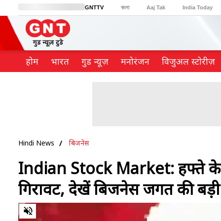
GNTTV
বাংলা
Aaj Tak
India Today
BT Bazaar
Cosmopolitan
Harper's Bazaar
Northeast
Brides Today
होम
भारत
गुड न्यूज़
मनोरंजन
विजुअल स्टोरीज़
Hindi News
बिजनेस
Indian Stock Market: हफ्ते के 
गिरावट, देखें बिजनेस जगत की बड़ी
0
of