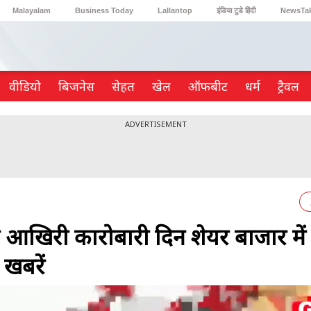
Malayalam
Business Today
Lallantop
इंडिया टुडे हिंदी
NewsTa
Reader’s Digest
Astro Tak
Gaming
वीडियो
ब‍िजनेस
सेहत
खेल
ऑफबीट
धर्म
ट्रैवल
ADVERTISEMENT
आखिरी कारोबारी दिन शेयर बाजार में
 खबरें