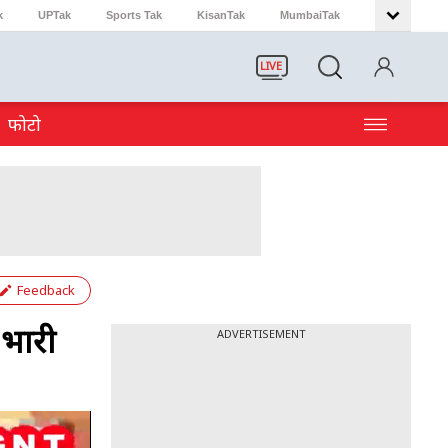
k
UPTak
Sports Tak
KisanTak
MumbaiTak
LIVE
फोटो
Feedback
 भारी
ADVERTISEMENT