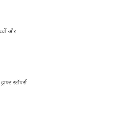
च्चों और
ाफ्ट स्टॉपर्स