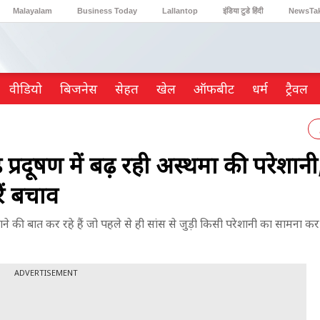
Malayalam
Business Today
Lallantop
इंडिया टुडे हिंदी
NewsTa
Reader’s Digest
Astro Tak
Gaming
वीडियो
ब‍िजनेस
सेहत
खेल
ऑफबीट
धर्म
ट्रैवल
्रदूषण में बढ़ रही अस्थमा की परेशानी,
ें बचाव
बढ़ाने की बात कर रहे हैं जो पहले से ही सांस से जुड़ी किसी परेशानी का सामना कर रह
ADVERTISEMENT