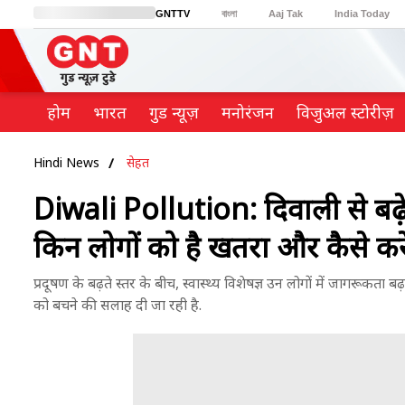
GNTTV
বাংলা
Aaj Tak
India Today
BT Bazaar
Cosmopolitan
Harper's Bazaar
Northeast
Brides Today
होम
भारत
गुड न्यूज़
मनोरंजन
विजुअल स्टोरीज़
Hindi News
सेहत
Diwali Pollution: दिवाली से बढ़े प
किन लोगों को है खतरा और कैसे कर
प्रदूषण के बढ़ते स्तर के बीच, स्वास्थ्य विशेषज्ञ उन लोगों में जागरूकता 
को बचने की सलाह दी जा रही है.