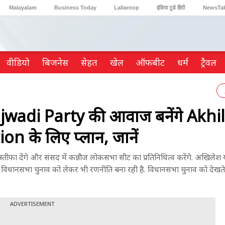
Malayalam
Business Today
Lallantop
इंडिया टुडे हिंदी
NewsTa
Reader’s Digest
Astro Tak
Gaming
वीडियो
ब‍िजनेस
सेहत
खेल
ऑफबीट
धर्म
ट्रैवल
jwadi Party की आवाज बनेंगे Akhi
n के लिए प्लान, जानें
ीफा देंगे और संसद में कन्नौज लोकसभा सीट का प्रतिनिधित्व करेंगे. अखिलेश 
7 विधानसभा चुनाव को लेकर भी रणनीति बना रही है. विधानसभा चुनाव को देखत
ADVERTISEMENT