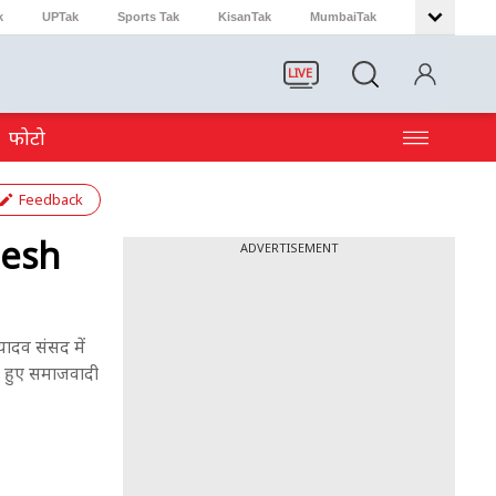
k
UPTak
Sports Tak
KisanTak
MumbaiTak
LIVE
फोटो
Feedback
lesh
ADVERTISEMENT
यादव संसद में
े हुए समाजवादी