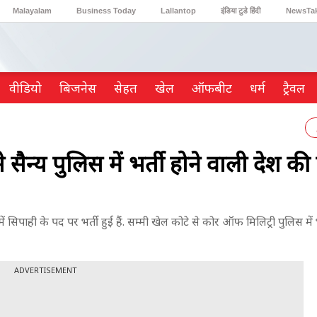
Malayalam
Business Today
Lallantop
इंडिया टुडे हिंदी
NewsTa
Reader’s Digest
Astro Tak
Gaming
वीडियो
ब‍िजनेस
सेहत
खेल
ऑफबीट
धर्म
ट्रैवल
सैन्य पुलिस में भर्ती होने वाली देश क
पाही के पद पर भर्ती हुई हैं. सम्मी खेल कोटे से कोर ऑफ मिलिट्री पुलिस में भ
ADVERTISEMENT