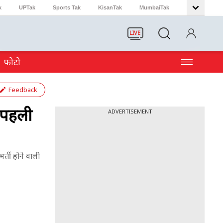
k
UPTak
Sports Tak
KisanTak
MumbaiTak
LIVE
फोटो
Feedback
ी पहली
ADVERTISEMENT
र्ती होने वाली