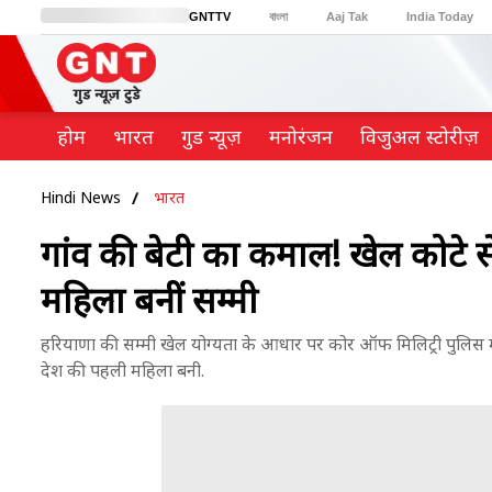
GNTTV
বাংলা
Aaj Tak
India Today
BT Bazaar
Cosmopolitan
Harper's Bazaar
Northeast
Brides Today
होम
भारत
गुड न्यूज़
मनोरंजन
विजुअल स्टोरीज़
Hindi News
भारत
गांव की बेटी का कमाल! खेल कोटे से 
महिला बनीं सम्मी
हरियाणा की सम्मी खेल योग्यता के आधार पर कोर ऑफ मिलिट्री पुलिस में सि
देश की पहली महिला बनी.