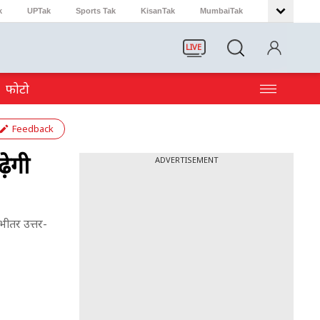
k
UPTak
Sports Tak
KisanTak
MumbaiTak
LIVE
फोटो
Feedback
़ेगी
ADVERTISEMENT
 भीतर उत्तर-