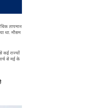
े अधिक तापमान
 गया था. मौसम
े कई राज्यों
र्च से मई के
ै