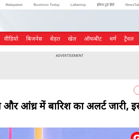
Malayalam
Business Today
Lallantop
इंडिया टुडे हिंदी
NewsTa
Reader’s Digest
Astro Tak
Gaming
वीडियो
ब‍िजनेस
सेहत
खेल
ऑफबीट
धर्म
ट्रैवल
ADVERTISEMENT
आंध्र में बारिश का अलर्ट जारी, इ