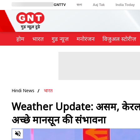
GNTTV
বাংলা
Aaj Tak
India Today
BT Bazaar
Cosmopolitan
Harper's Bazaar
Northeast
Brides Today
होम
भारत
गुड न्यूज़
मनोरंजन
विजुअल स्टोरीज़
Hindi News
भारत
Weather Update: असम, केरल और 
अच्छे मानसून की संभावना
0
of