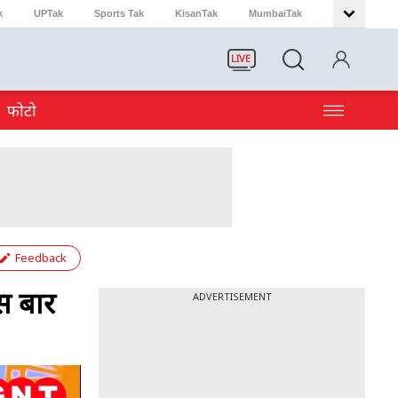
k
UPTak
Sports Tak
KisanTak
MumbaiTak
LIVE
फोटो
Feedback
स बार
ADVERTISEMENT