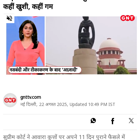
कहीं खुशी, कहीं गम
0
of
8
minutes,
35
seconds
gnttv.com
नई दिल्ली,
22 अगस्त 2025,
Updated 10:49 PM IST
सुप्रीम कोर्ट ने आवारा कुत्तों पर अपने 11 दिन पुराने फैसले में