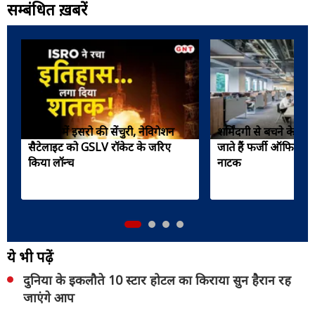
सम्बंधित ख़बरें
अंतरिक्ष में इसरो की सेंचुरी, नेविगेशन
शर्मिंदगी से बचने के लिए
सैटेलाइट को GSLV रॉकेट के जरिए
जाते हैं फर्जी ऑफिस, क
किया लॉन्च
नाटक
ये भी पढ़ें
दुनिया के इकलौते 10 स्टार होटल का किराया सुन हैरान रह
जाएंगे आप