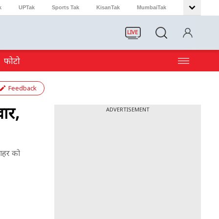
k
UPTak
Sports Tak
KisanTak
MumbaiTak
LIVE
फोटो
Feedback
ार,
ADVERTISEMENT
 शहर को