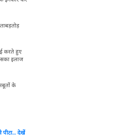
ताबड़तोड़
ाई करते हुए
ल उसका इलाज
बूतों के
ीटा... देखें