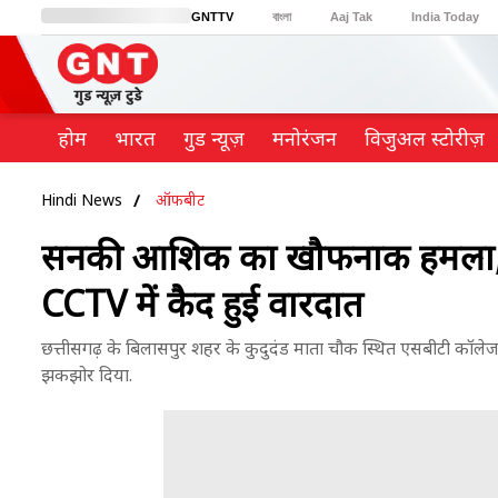
GNTTV
বাংলা
Aaj Tak
India Today
BT Bazaar
Cosmopolitan
Harper's Bazaar
Northeast
Brides Today
होम
भारत
गुड न्यूज़
मनोरंजन
विजुअल स्टोरीज़
Hindi News
ऑफबीट
सनकी आशिक का खौफनाक हमला, शा
CCTV में कैद हुई वारदात
छत्तीसगढ़ के बिलासपुर शहर के कुदुदंड माता चौक स्थित एसबीटी कॉलेज 
झकझोर दिया.