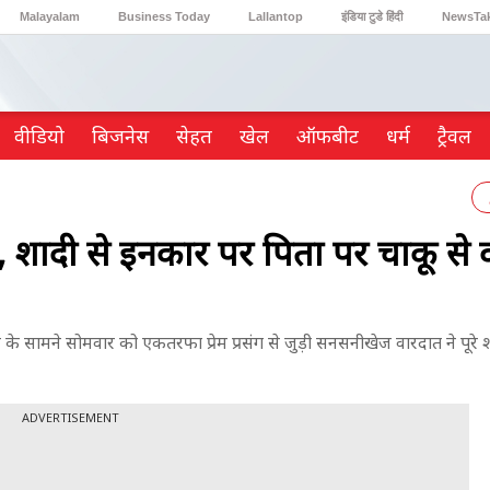
Malayalam
Business Today
Lallantop
इंडिया टुडे हिंदी
NewsTa
Reader’s Digest
Astro Tak
Gaming
वीडियो
ब‍िजनेस
सेहत
खेल
ऑफबीट
धर्म
ट्रैवल
दी से इनकार पर पिता पर चाकू से व
के सामने सोमवार को एकतरफा प्रेम प्रसंग से जुड़ी सनसनीखेज वारदात ने पूरे
ADVERTISEMENT