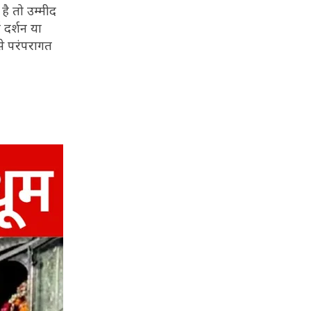
है तो उम्मीद
श दर्शन या
 से परंपरागत