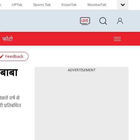
k
UPTak
Sports Tak
KisanTak
MumbaiTak
LIVE
फोटो
Feedback
 बाबा
ADVERTISEMENT
छले वर्ष से
ी प्रतिबंधित