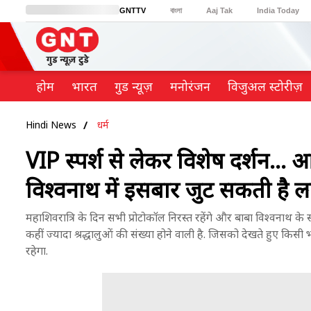
GNTTV
বাংলা
Aaj Tak
India Today
BT Bazaar
Cosmopolitan
Harper's Bazaar
Northeast
Brides Today
होम
भारत
गुड न्यूज़
मनोरंजन
विजुअल स्टोरीज़
Hindi News
धर्म
VIP स्पर्श से लेकर विशेष दर्शन... 
विश्वनाथ में इसबार जुट सकती है ल
महाशिवरात्रि के दिन सभी प्रोटोकॉल निरस्त रहेंगे और बाबा विश्वनाथ के स्
कहीं ज्यादा श्रद्धालुओं की संख्या होने वाली है. जिसको देखते हुए किसी भी
रहेगा.