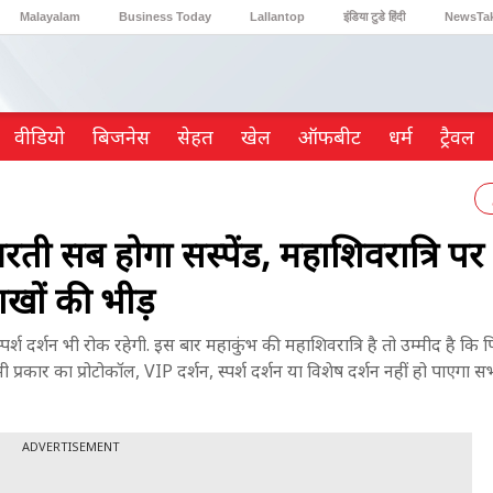
Malayalam
Business Today
Lallantop
इंडिया टुडे हिंदी
NewsTa
Reader’s Digest
Astro Tak
Gaming
वीडियो
ब‍िजनेस
सेहत
खेल
ऑफबीट
धर्म
ट्रैवल
आरती सब होगा सस्पेंड, महाशिवरात्रि पर
ाखों की भीड़
पर्श दर्शन भी रोक रहेगी. इस बार महाकुंभ की महाशिवरात्रि है तो उम्मीद है कि पि
 प्रकार का प्रोटोकॉल, VIP दर्शन, स्पर्श दर्शन या विशेष दर्शन नहीं हो पाएगा सभ
ADVERTISEMENT