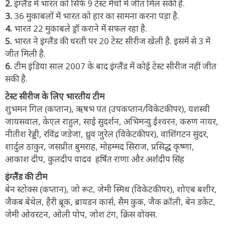
2.
इंग्लैंड में भारत को सिर्फ 9 टेस्ट मैचों में जीत मिल सकी है.
3.
36 मुकाबलों में भारत को हार का सामना करना पड़ा है.
4.
भारत 22 मुकाबले ड्रॉ कराने में सफल रहा है.
5.
भारत ने इंग्लैंड की धरती पर 20 टेस्ट सीरीज खेली है. इसमें से 3 में
जीत मिली है.
6.
टीम इंडिया साल 2007 के बाद इंग्लैंड में कोई टेस्ट सीरीज नहीं जीत
सकी है.
टेस्ट सीरीज के लिए भारतीय टीम
शुभमन गिल (कप्तान), ऋषभ पंत (उपकप्तान/विकेटकीपर), यशस्वी
जायसवाल, केएल राहुल, साई सुदर्शन, अभिमन्यु ईश्वरन, करुण नायर,
नीतीश रेड्डी, रविंद्र जडेजा, ध्रुव जुरेल (विकेटकीपर), वाशिंगटन सुंदर,
शार्दुल ठाकुर, जसप्रीत बुमराह, मोहम्मद सिराज, प्रसिद्ध कृष्णा,
आकाश दीप, कुलदीप यादव हर्षित राणा और अर्शदीप सिंह
इंग्लैंड की टीम
बेन स्टोक्स (कप्तान), जो रूट, जेमी स्मिथ (विकेटकीपर), शोएब बशीर,
जैकब बेथेल, हैरी ब्रूक, ब्रायडन कार्स, सैम कुक, जैक क्रॉली, बेन डकेट,
जेमी ओवरटन, ओली पोप, जोश टंग, क्रिस वोक्स.