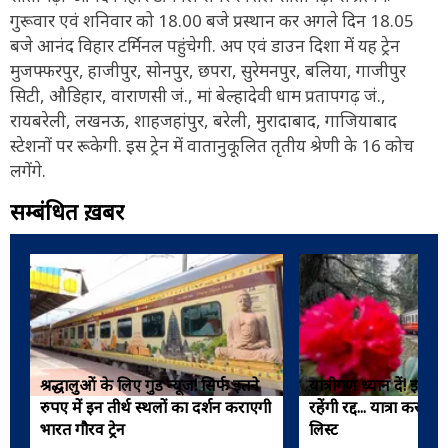
गुरूवार एवं शनिवार को 18.00 बजे प्रस्थान कर अगले दिन 18.05
बजे आनंद विहार टर्मिनल पहुंचेगी. अप एवं डाउन दिशा में यह ट्रेन
मुजफ्फरपुर, हाजीपुर, सोनपुर, छपरा, सुरेमनपुर, बलिया, गाजीपुर
सिटी, औडिहार, वाराणसी जं., मां बेल्हादेवी धाम प्रतापगढ़ जं.,
रायबरेली, लखनऊ, शाहजहांपुर, बरेली, मुरादाबाद, गाजियाबाद
स्टेशनों पर रूकेगी. इस ट्रेन में वातानुकूलित तृतीय श्रेणी के 16 कोच
लगेंगे.
सम्बंधित ख़बरें
श्रद्धालुओं के लिए गुड न्यूज! सिर्फ इतने
यात्रीगण ध्यान दें! इस रूट
रुपए में इन तीर्थ स्थलों का दर्शन कराएगी
रहेंगी रद्द... यात्रा करने स
भारत गौरव ट्रेन
लिस्ट