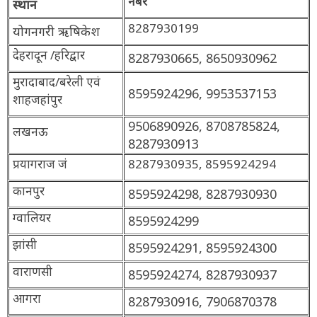
नंबर
स्थान
8287930199
योगनगरी ऋषिकेश
देहरादून /हरिद्वार
8287930665, 8650930962
मुरादाबाद/बरेली एवं
8595924296, 9953537153
शाहजहांपुर
9506890926, 8708785824,
लखनऊ
8287930913
प्रयागराज जं
8287930935, 8595924294
कानपुर
8595924298, 8287930930
ग्वालियर
8595924299
झांसी
8595924291, 8595924300
वाराणसी
8595924274, 8287930937
आगरा
8287930916, 7906870378