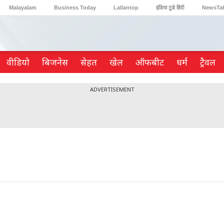
Malayalam
Business Today
Lallantop
इंडिया टुडे हिंदी
NewsTa
Reader’s Digest
Astro Tak
Gaming
वीडियो
ब‍िजनेस
सेहत
खेल
ऑफबीट
धर्म
ट्रैवल
ADVERTISEMENT