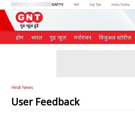
GNTTV
বাংলা
Aaj Tak
India Today
BT Bazaar
Cosmopolitan
Harper's Bazaar
Northeast
Brides Today
होम
भारत
गुड न्यूज़
मनोरंजन
विजुअल स्टोरीज़
Hindi News
User Feedback