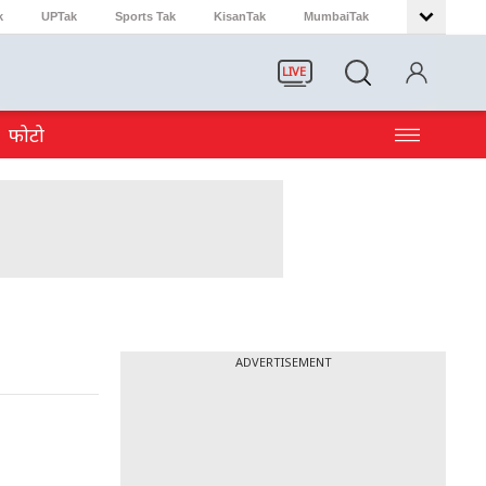
k
UPTak
Sports Tak
KisanTak
MumbaiTak
LIVE
फोटो
ADVERTISEMENT