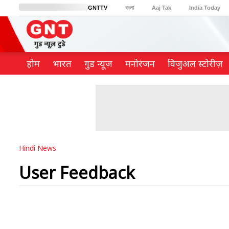
GNTTV
বাংলা
Aaj Tak
India Today
BT Bazaar
Cosmopolitan
Harper's Bazaar
Northeast
Brides Today
होम
भारत
गुड न्यूज़
मनोरंजन
विजुअल स्टोरीज़
Hindi News
User Feedback