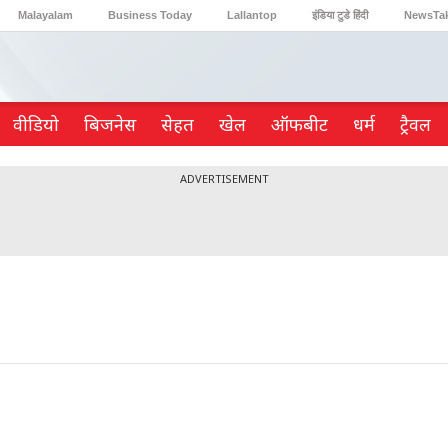
Malayalam
Business Today
Lallantop
इंडिया टुडे हिंदी
NewsTa
Reader’s Digest
Astro Tak
Gaming
वीडियो
ब‍िजनेस
सेहत
खेल
ऑफबीट
धर्म
ट्रैवल
ADVERTISEMENT