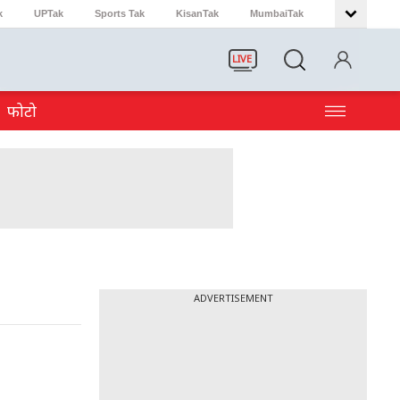
k
UPTak
Sports Tak
KisanTak
MumbaiTak
LIVE
फोटो
ADVERTISEMENT