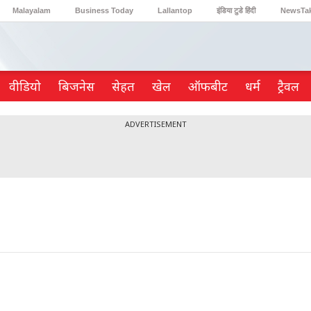
Malayalam
Business Today
Lallantop
इंडिया टुडे हिंदी
NewsTa
Reader’s Digest
Astro Tak
Gaming
वीडियो
ब‍िजनेस
सेहत
खेल
ऑफबीट
धर्म
ट्रैवल
ADVERTISEMENT