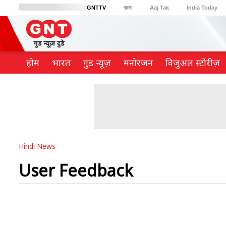
GNTTV
বাংলা
Aaj Tak
India Today
BT Bazaar
Cosmopolitan
Harper's Bazaar
Northeast
Brides Today
होम
भारत
गुड न्यूज़
मनोरंजन
विजुअल स्टोरीज़
Hindi News
User Feedback