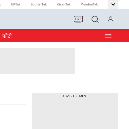
k
UPTak
Sports Tak
KisanTak
MumbaiTak
LIVE
फोटो
ADVERTISEMENT