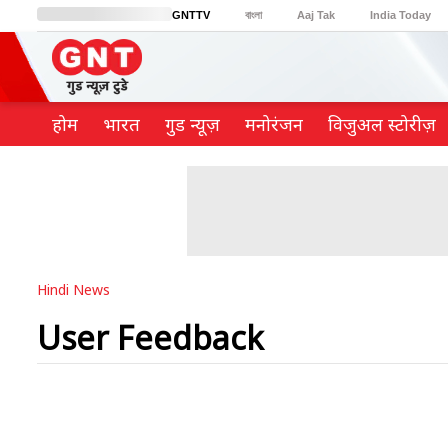
GNTTV
বাংলা
Aaj Tak
India Today
BT Bazaar
Cosmopolitan
Harper's Bazaar
Northeast
Brides Today
होम
भारत
गुड न्यूज़
मनोरंजन
विजुअल स्टोरीज़
Hindi News
User Feedback