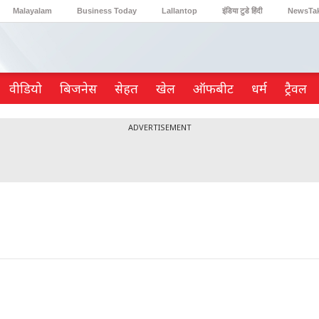
Malayalam
Business Today
Lallantop
इंडिया टुडे हिंदी
NewsTa
Reader’s Digest
Astro Tak
Gaming
वीडियो
ब‍िजनेस
सेहत
खेल
ऑफबीट
धर्म
ट्रैवल
ADVERTISEMENT