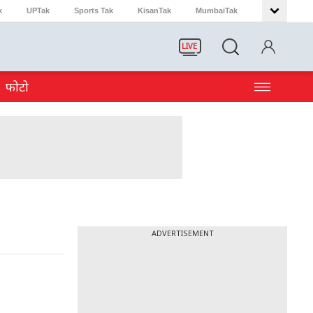
k
UPTak
Sports Tak
KisanTak
MumbaiTak
LIVE
फोटो
ADVERTISEMENT