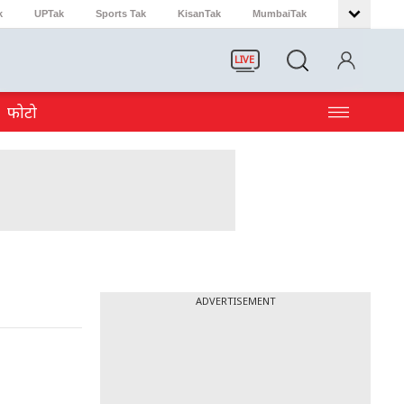
k
UPTak
Sports Tak
KisanTak
MumbaiTak
LIVE
फोटो
ADVERTISEMENT