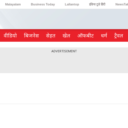
Malayalam
Business Today
Lallantop
इंडिया टुडे हिंदी
NewsTa
Reader’s Digest
Astro Tak
Gaming
वीडियो
ब‍िजनेस
सेहत
खेल
ऑफबीट
धर्म
ट्रैवल
ADVERTISEMENT