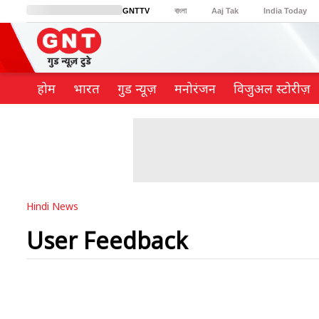
GNTTV
বাংলা
Aaj Tak
India Today
BT Bazaar
Cosmopolitan
Harper's Bazaar
Northeast
Brides Today
होम
भारत
गुड न्यूज़
मनोरंजन
विजुअल स्टोरीज़
Hindi News
User Feedback