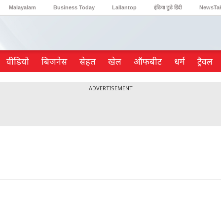
Malayalam
Business Today
Lallantop
इंडिया टुडे हिंदी
NewsTa
Reader’s Digest
Astro Tak
Gaming
वीडियो
ब‍िजनेस
सेहत
खेल
ऑफबीट
धर्म
ट्रैवल
ADVERTISEMENT