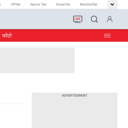
k
UPTak
Sports Tak
KisanTak
MumbaiTak
LIVE
फोटो
ADVERTISEMENT