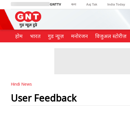
GNTTV
বাংলা
Aaj Tak
India Today
BT Bazaar
Cosmopolitan
Harper's Bazaar
Northeast
Brides Today
होम
भारत
गुड न्यूज़
मनोरंजन
विजुअल स्टोरीज़
Hindi News
User Feedback