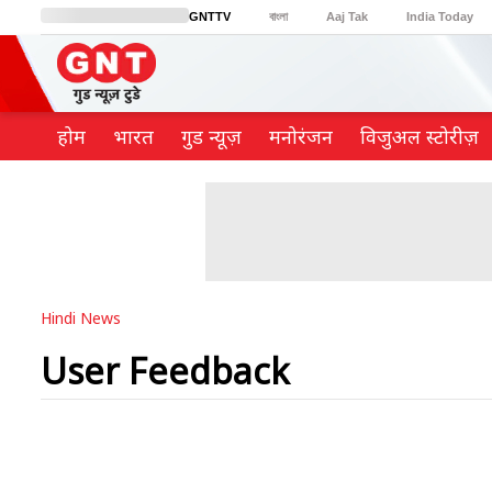
GNTTV
বাংলা
Aaj Tak
India Today
BT Bazaar
Cosmopolitan
Harper's Bazaar
Northeast
Brides Today
होम
भारत
गुड न्यूज़
मनोरंजन
विजुअल स्टोरीज़
Hindi News
User Feedback