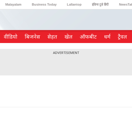
Malayalam
Business Today
Lallantop
इंडिया टुडे हिंदी
NewsTa
Reader’s Digest
Astro Tak
Gaming
वीडियो
ब‍िजनेस
सेहत
खेल
ऑफबीट
धर्म
ट्रैवल
ADVERTISEMENT