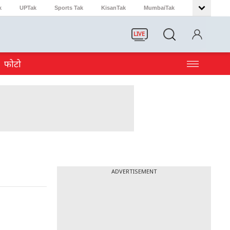
k
UPTak
Sports Tak
KisanTak
MumbaiTak
LIVE
फोटो
ADVERTISEMENT