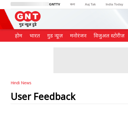
GNTTV
বাংলা
Aaj Tak
India Today
BT Bazaar
Cosmopolitan
Harper's Bazaar
Northeast
Brides Today
होम
भारत
गुड न्यूज़
मनोरंजन
विजुअल स्टोरीज़
Hindi News
User Feedback