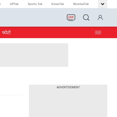
k
UPTak
Sports Tak
KisanTak
MumbaiTak
LIVE
फोटो
ADVERTISEMENT