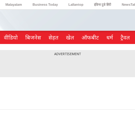
Malayalam
Business Today
Lallantop
इंडिया टुडे हिंदी
NewsTa
Reader’s Digest
Astro Tak
Gaming
वीडियो
ब‍िजनेस
सेहत
खेल
ऑफबीट
धर्म
ट्रैवल
ADVERTISEMENT