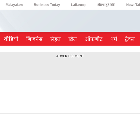
Malayalam
Business Today
Lallantop
इंडिया टुडे हिंदी
NewsTa
Reader’s Digest
Astro Tak
Gaming
वीडियो
ब‍िजनेस
सेहत
खेल
ऑफबीट
धर्म
ट्रैवल
ADVERTISEMENT