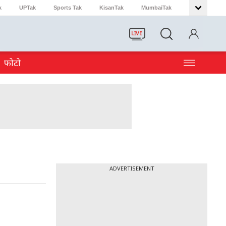
k
UPTak
Sports Tak
KisanTak
MumbaiTak
LIVE
फोटो
ADVERTISEMENT