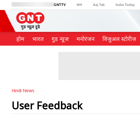
GNTTV
বাংলা
Aaj Tak
India Today
BT Bazaar
Cosmopolitan
Harper's Bazaar
Northeast
Brides Today
होम
भारत
गुड न्यूज़
मनोरंजन
विजुअल स्टोरीज़
Hindi News
User Feedback