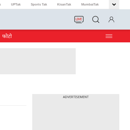
k
UPTak
Sports Tak
KisanTak
MumbaiTak
LIVE
फोटो
ADVERTISEMENT