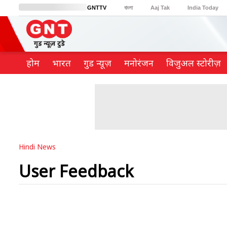
GNTTV
বাংলা
Aaj Tak
India Today
BT Bazaar
Cosmopolitan
Harper's Bazaar
Northeast
Brides Today
होम
भारत
गुड न्यूज़
मनोरंजन
विजुअल स्टोरीज़
Hindi News
User Feedback