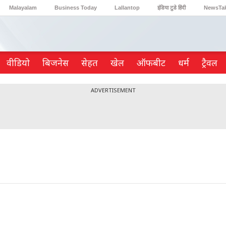
Malayalam
Business Today
Lallantop
इंडिया टुडे हिंदी
NewsTa
Reader’s Digest
Astro Tak
Gaming
वीडियो
ब‍िजनेस
सेहत
खेल
ऑफबीट
धर्म
ट्रैवल
ADVERTISEMENT