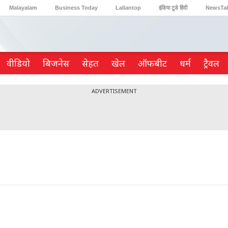
Malayalam
Business Today
Lallantop
इंडिया टुडे हिंदी
NewsTa
Reader’s Digest
Astro Tak
Gaming
वीडियो
ब‍िजनेस
सेहत
खेल
ऑफबीट
धर्म
ट्रैवल
ADVERTISEMENT