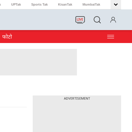
k
UPTak
Sports Tak
KisanTak
MumbaiTak
LIVE
फोटो
ADVERTISEMENT