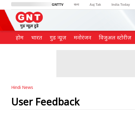
GNTTV
বাংলা
Aaj Tak
India Today
BT Bazaar
Cosmopolitan
Harper's Bazaar
Northeast
Brides Today
होम
भारत
गुड न्यूज़
मनोरंजन
विजुअल स्टोरीज़
Hindi News
User Feedback