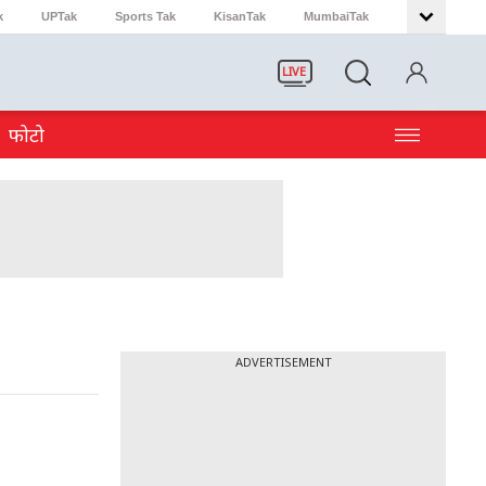
k
UPTak
Sports Tak
KisanTak
MumbaiTak
LIVE
फोटो
ADVERTISEMENT