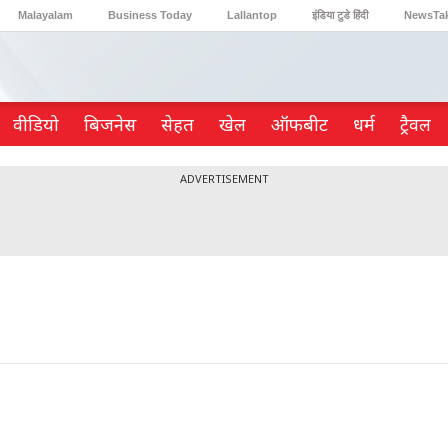
Malayalam
Business Today
Lallantop
इंडिया टुडे हिंदी
NewsTa
Reader’s Digest
Astro Tak
Gaming
वीडियो
ब‍िजनेस
सेहत
खेल
ऑफबीट
धर्म
ट्रैवल
ADVERTISEMENT