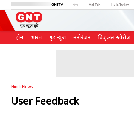
GNTTV
বাংলা
Aaj Tak
India Today
BT Bazaar
Cosmopolitan
Harper's Bazaar
Northeast
Brides Today
होम
भारत
गुड न्यूज़
मनोरंजन
विजुअल स्टोरीज़
Hindi News
User Feedback