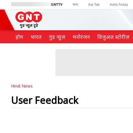
GNTTV
বাংলা
Aaj Tak
India Today
BT Bazaar
Cosmopolitan
Harper's Bazaar
Northeast
Brides Today
होम
भारत
गुड न्यूज़
मनोरंजन
विजुअल स्टोरीज़
Hindi News
User Feedback