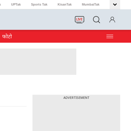
k
UPTak
Sports Tak
KisanTak
MumbaiTak
LIVE
फोटो
ADVERTISEMENT