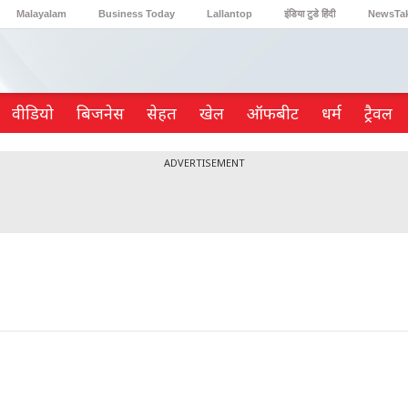
Malayalam
Business Today
Lallantop
इंडिया टुडे हिंदी
NewsTa
Reader’s Digest
Astro Tak
Gaming
वीडियो
ब‍िजनेस
सेहत
खेल
ऑफबीट
धर्म
ट्रैवल
ADVERTISEMENT