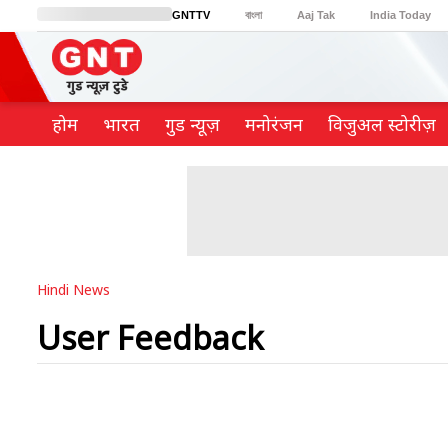
GNTTV
বাংলা
Aaj Tak
India Today
BT Bazaar
Cosmopolitan
Harper's Bazaar
Northeast
Brides Today
होम
भारत
गुड न्यूज़
मनोरंजन
विजुअल स्टोरीज़
Hindi News
User Feedback