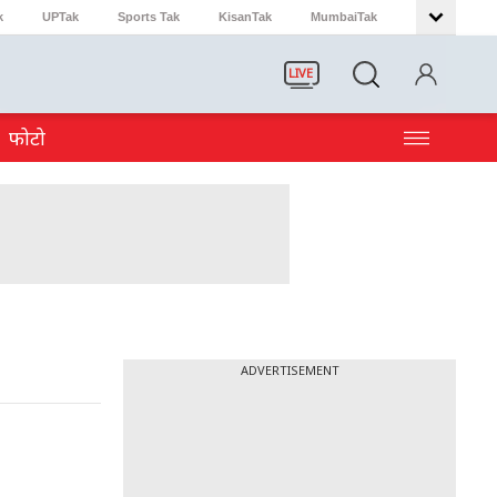
k
UPTak
Sports Tak
KisanTak
MumbaiTak
LIVE
फोटो
ADVERTISEMENT