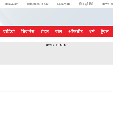
Malayalam
Business Today
Lallantop
इंडिया टुडे हिंदी
NewsTa
Reader’s Digest
Astro Tak
Gaming
वीडियो
ब‍िजनेस
सेहत
खेल
ऑफबीट
धर्म
ट्रैवल
ADVERTISEMENT