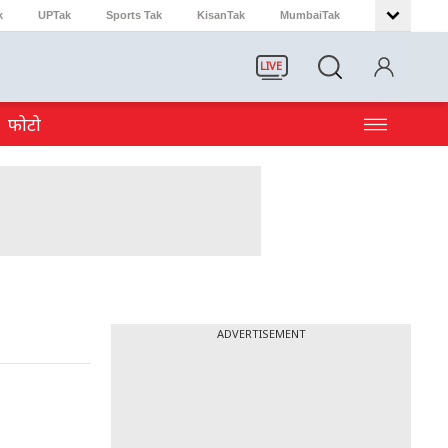
k
UPTak
Sports Tak
KisanTak
MumbaiTak
LIVE
फोटो
ADVERTISEMENT