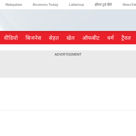
Malayalam
Business Today
Lallantop
इंडिया टुडे हिंदी
NewsTa
Reader’s Digest
Astro Tak
Gaming
वीडियो
ब‍िजनेस
सेहत
खेल
ऑफबीट
धर्म
ट्रैवल
ADVERTISEMENT