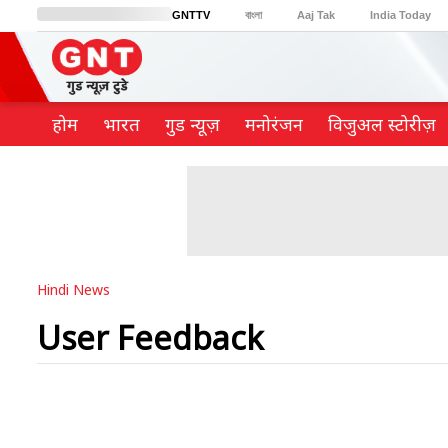
GNTTV
বাংলা
Aaj Tak
India Today
BT Bazaar
Cosmopolitan
Harper's Bazaar
Northeast
Brides Today
होम
भारत
गुड न्यूज़
मनोरंजन
विजुअल स्टोरीज़
Hindi News
User Feedback