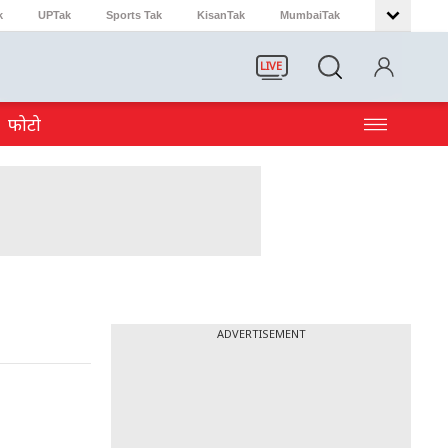
k
UPTak
Sports Tak
KisanTak
MumbaiTak
LIVE
फोटो
ADVERTISEMENT