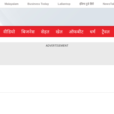
Malayalam
Business Today
Lallantop
इंडिया टुडे हिंदी
NewsTa
Reader’s Digest
Astro Tak
Gaming
वीडियो
ब‍िजनेस
सेहत
खेल
ऑफबीट
धर्म
ट्रैवल
ADVERTISEMENT