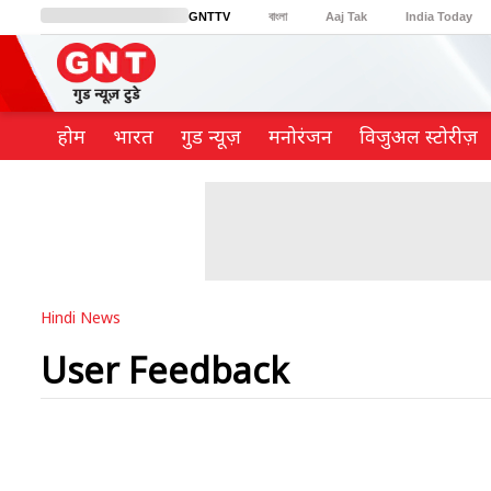
GNTTV
বাংলা
Aaj Tak
India Today
BT Bazaar
Cosmopolitan
Harper's Bazaar
Northeast
Brides Today
होम
भारत
गुड न्यूज़
मनोरंजन
विजुअल स्टोरीज़
Hindi News
User Feedback