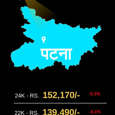
पटना
152,170
/-
-0.1%
24K - RS.
139,490
/-
-0.1%
22K - RS.