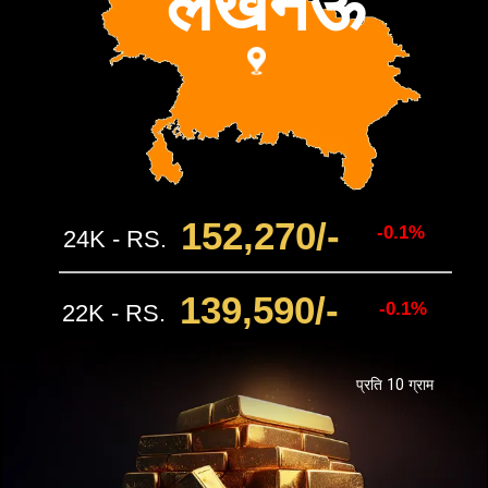
लखनऊ
152,270
/-
-0.1%
24K - RS.
139,590
/-
-0.1%
22K - RS.
प्रति 10 ग्राम