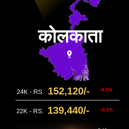
कोलकाता
152,120/-
-0.1%
24K - RS.
139,440/-
-0.1%
22K - RS.