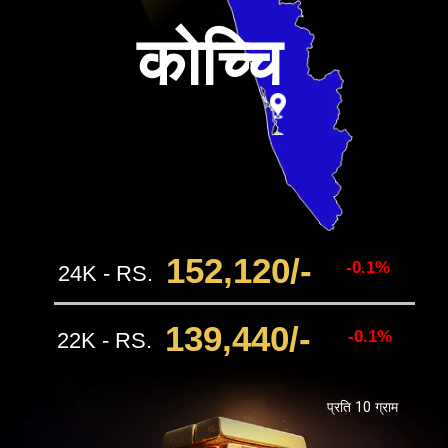
कोच्चि
152,120
/-
-0.1%
24K - RS.
139,440
/-
-0.1%
22K - RS.
प्रति 10 ग्राम