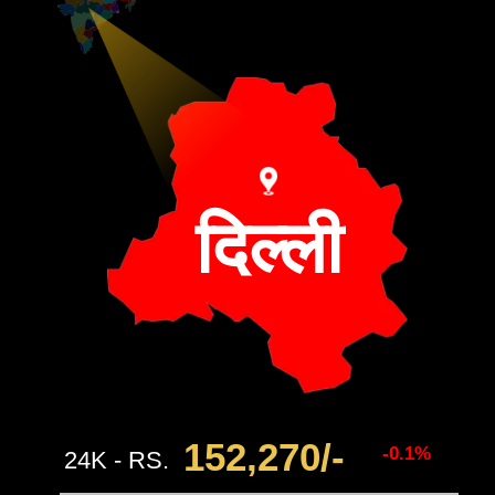
दिल्ली
152,270/-
-0.1%
24K - RS.