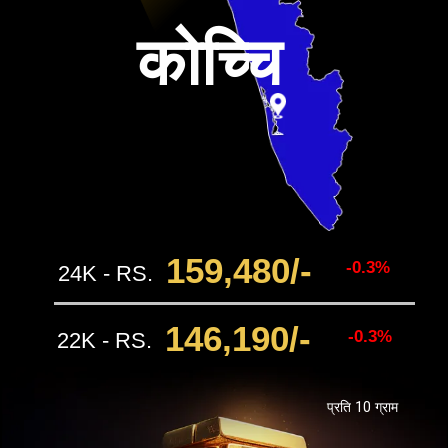
कोच्चि
159,480
/-
-0.3%
24K - RS.
146,190
/-
-0.3%
22K - RS.
प्रति 10 ग्राम