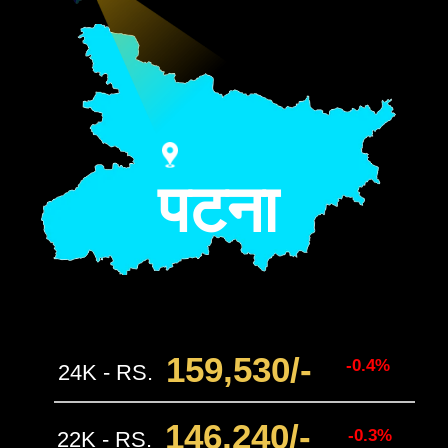
पटना
159,530
/-
-0.4%
24K - RS.
146,240
/-
-0.3%
22K - RS.