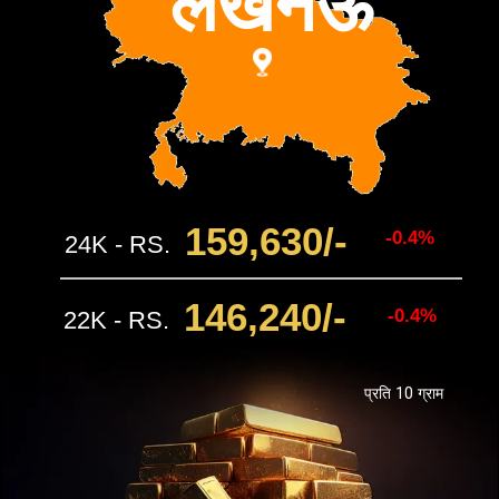
लखनऊ
159,630
/-
-0.4%
24K - RS.
146,240
/-
-0.4%
22K - RS.
प्रति 10 ग्राम