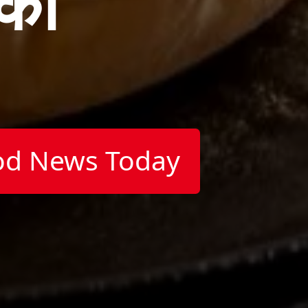
का
od News Today
)