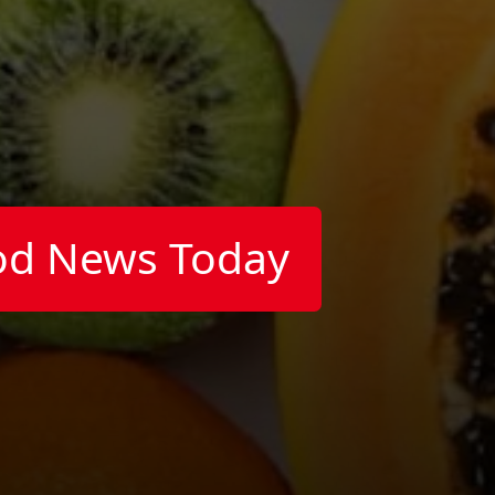
od News Today
)