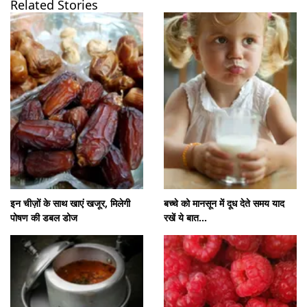
Related Stories
खुल रहा है
https://www.gnttv.com/visualstories/food/seeds-and-nuts-which-should-be-eat-with-dates-for-more-nutrition-shk-284380-08-08-2026?utm_source=cta&utm_medium=referral&utm_campaign=vs_cta
इन चीज़ों के साथ खाएं खजूर, मिलेगी
बच्चे को मानसून में दूध देते समय याद
पोषण की डबल डोज
रखें ये बात...