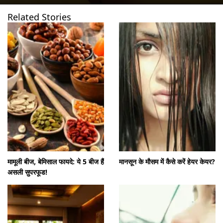
Related Stories
खुल रहा है
https://www.gnttv.com/visualstories/lifestyle/superfood-seeds-health-benefits-chia-flax-pumpkin-seeds-nutrition-hindi-ams-284193-04-08-2026?utm_source=cta&utm_medium=referral&utm_campaign=vs_cta
मामूली बीज, बेमिसाल फायदे: ये 5 बीज हैं
मानसून के मौसम में कैसे करें हेयर केयर?
असली सुपरफूड!