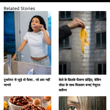
Related Stories
खुल रहा है
https://www.gnttv.com/visualstories/lifestyle/facts-related-to-toothpaste-and-brushing-shk-284353-07-08-2026?utm_source=cta&utm_medium=referral&utm_campaign=vs_cta
टूथपेस्ट से जुड़े वो फैक्ट.. जो आप नहीं
केले के छिलके फेंकना छोड़िए, बेकिंग
जानते
सोडा के साथ मिलाकर बनाएं नेचुरल
क्लीनर