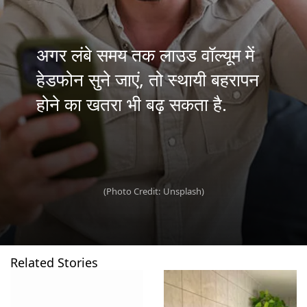
अगर लंबे समय तक लाउड वॉल्यूम में
हेडफोन सुने जाएं, तो स्थायी बहरापन
होने का खतरा भी बढ़ सकता है.
(Photo Credit: Unsplash)
Related Stories
खुल रहा है
https://www.gnttv.com/visualstories/lifestyle/how-to-identify-toxic-people-7-warning-signs-mental-health-yms-284300-06-08-2026?utm_source=cta&utm_medium=referral&utm_campaign=vs_cta