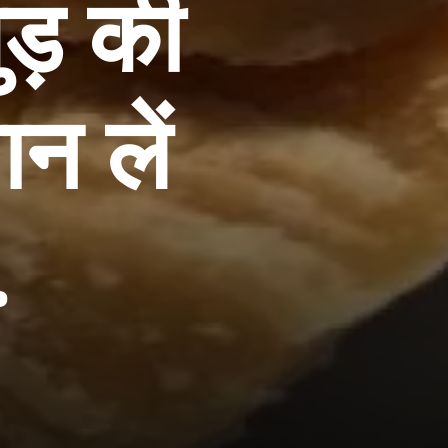
ड़ की
न लें