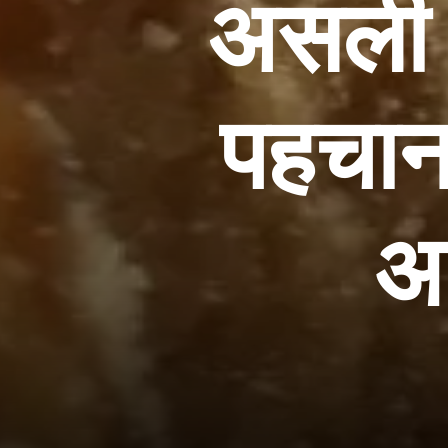
असली 
पहचान 