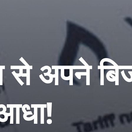
स से अपने ब
 आधा!