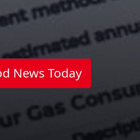
od News Today
)