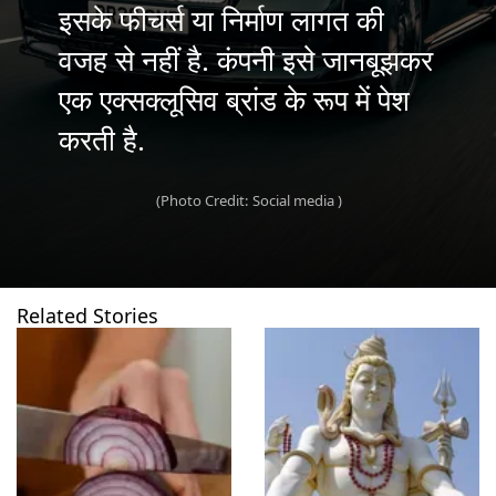
इसके फीचर्स या निर्माण लागत की
वजह से नहीं है. कंपनी इसे जानबूझकर
एक एक्सक्लूसिव ब्रांड के रूप में पेश
करती है.
(Photo Credit: Social media )
Related Stories
खुल रहा है
https://www.gnttv.com/visualstories/trending/cutting-onions-makes-you-cry-but-why-284368-08-08-2026?utm_source=cta&utm_medium=referral&utm_campaign=vs_cta