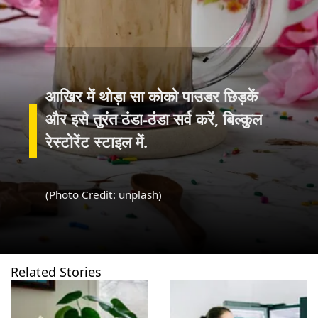
आखिर में थोड़ा सा कोको पाउडर छिड़कें
और इसे तुरंत ठंडा-ठंडा सर्व करें, बिल्कुल
रेस्टोरेंट स्टाइल में.
(Photo Credit: unplash)
Related Stories
खुल रहा है
https://www.gnttv.com/visualstories/food/7-plants-that-dont-need-much-sunlight-to-thrive-yms-284433-10-08-2026?utm_source=cta&utm_medium=referral&utm_campaign=vs_cta