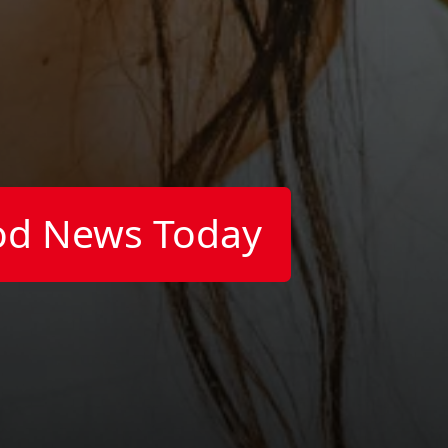
od News Today
)