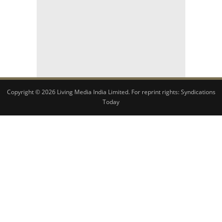
Copyright © 2026 Living Media India Limited. For reprint rights:
Syndications
Today