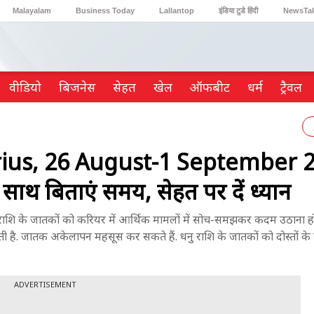
Malayalam
Business Today
Lallantop
इंडिया टुडे हिंदी
NewsTa
Reader’s Digest
Astro Tak
Gaming
वीडियो
ब‍िजनेस
सेहत
खेल
ऑफबीट
धर्म
ट्रैवल
ius, 26 August-1 September 2
 साथ बिताएं समय, सेहत पर दें ध्यान
े जातकों को करियर में आर्थिक मामलों में सोच-समझकर कदम उठाना होग
कती है. जातक अकेलापन महसूस कर सकते हैं. धनु राशि के जातकों को दोस्तों 
ADVERTISEMENT