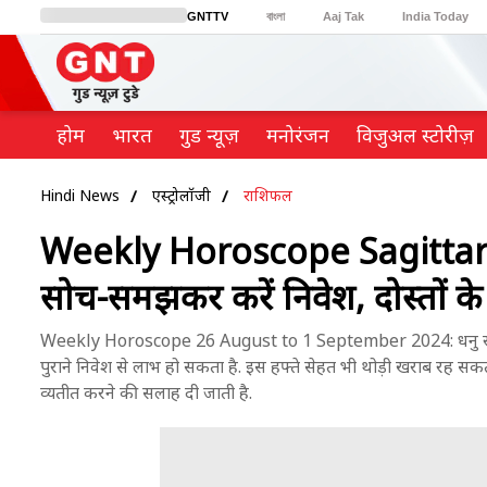
GNTTV
বাংলা
Aaj Tak
India Today
BT Bazaar
Cosmopolitan
Harper's Bazaar
Northeast
Brides Today
होम
भारत
गुड न्यूज़
मनोरंजन
विजुअल स्टोरीज़
Hindi News
एस्ट्रोलॉजी
राशिफल
Weekly Horoscope Sagittar
सोच-समझकर करें निवेश, दोस्तों के
Weekly Horoscope 26 August to 1 September 2024: धनु राशि क
पुराने निवेश से लाभ हो सकता है. इस हफ्ते सेहत भी थोड़ी खराब रह स
व्यतीत करने की सलाह दी जाती है.