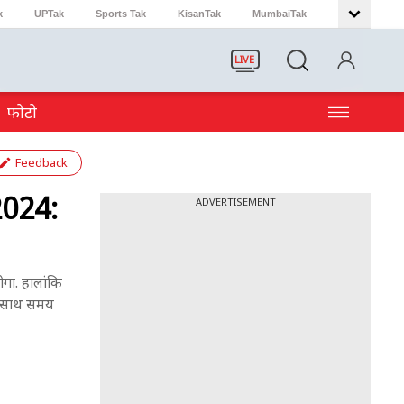
k
UPTak
Sports Tak
KisanTak
MumbaiTak
LIVE
फोटो
Feedback
024:
ADVERTISEMENT
ा. हालांकि
के साथ समय