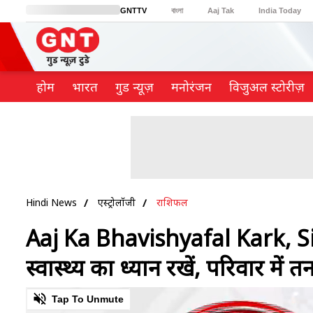
GNTTV
বাংলা
Aaj Tak
India Today
BT Bazaar
Cosmopolitan
Harper's Bazaar
Northeast
Brides Today
होम
भारत
गुड न्यूज़
मनोरंजन
विजुअल स्टोरीज़
Hindi News
एस्ट्रोलॉजी
राशिफल
Aaj Ka Bhavishyafal Kark, 
स्वास्थ्य का ध्यान रखें, परिवार में तन
0
Tap To Unmute
of