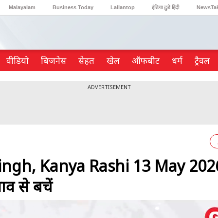
Malayalam
Business Today
Lallantop
इंडिया टुडे हिंदी
NewsTa
Reader’s Digest
Astro Tak
Gaming
वीडियो
ब‍िजनेस
सेहत
खेल
ऑफबीट
धर्म
ट्रैवल
ADVERTISEMENT
Singh, Kanya Rashi 13 May 202
ाव से बचें