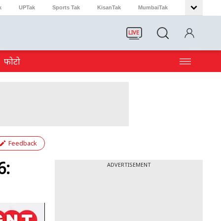
k
UPTak
Sports Tak
KisanTak
MumbaiTak
LIVE
फोटो
Feedback
6:
ADVERTISEMENT