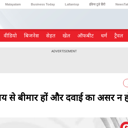
Malayalam
Business Today
Lallantop
इंडिया टुडे हिंदी
NewsTa
Reader’s Digest
Astro Tak
Gaming
वीडियो
ब‍िजनेस
सेहत
खेल
ऑफबीट
धर्म
ट्रैवल
ADVERTISEMENT
से बीमार हों और दवाई का असर न ह