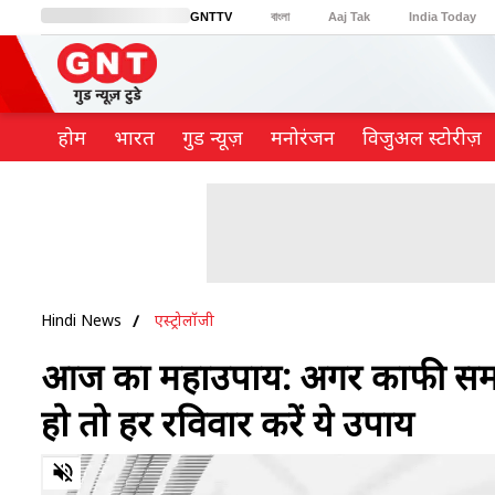
GNTTV
বাংলা
Aaj Tak
India Today
BT Bazaar
Cosmopolitan
Harper's Bazaar
Northeast
Brides Today
होम
भारत
गुड न्यूज़
मनोरंजन
विजुअल स्टोरीज़
Hindi News
एस्ट्रोलॉजी
आज का महाउपाय: अगर काफी समय 
हो तो हर रविवार करें ये उपाय
0
of