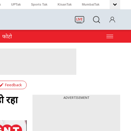
k
UPTak
Sports Tak
KisanTak
MumbaiTak
LIVE
फोटो
Feedback
ो रहा
ADVERTISEMENT