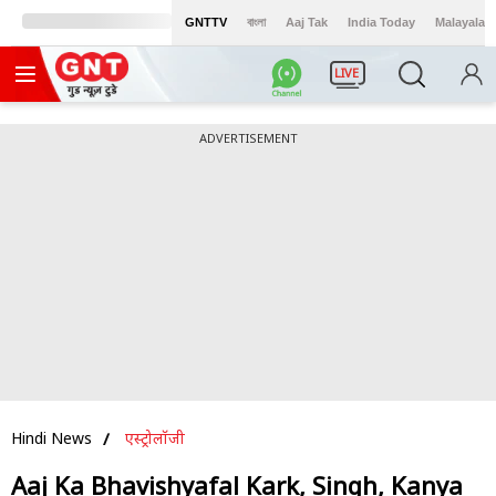
GNTTV
বাংলা
Aaj Tak
India Today
Malayalam
LIVE
ADVERTISEMENT
Hindi News
एस्ट्रोलॉजी
Aaj Ka Bhavishyafal Kark, Singh, Kanya