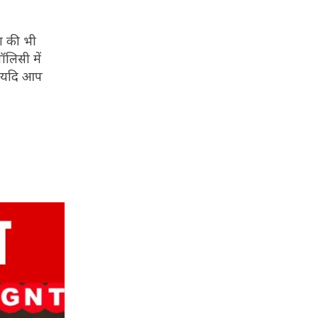
श की भी
ॉलिसी में
ै. यदि आप